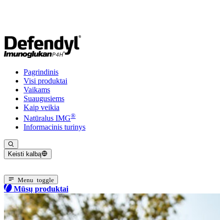
Pagrindinis
Visi produktai
Vaikams
Suaugusiems
Kaip veikia
®
Natūralus IMG
Informacinis turinys
Keisti kalbą
Dabartinė kalba: Lietuvių
Menu toggle
Mūsų produktai