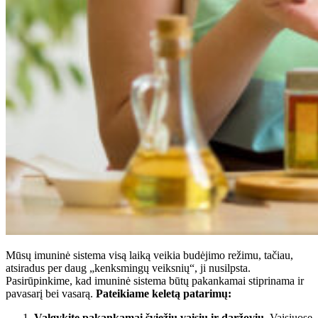
Mūsų imuninė sistema visą laiką veikia budėjimo režimu, tačiau,
atsiradus per daug „kenksmingų veiksnių“, ji nusilpsta.
Pasirūpinkime, kad imuninė sistema būtų pakankamai stiprinama ir
pavasarį bei vasarą.
Pateikiame keletą patarimų:
Valgykite pakankamai šviežių vaisių ir daržovių.
Vaisiuose