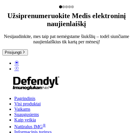
Užsiprenumeruokite Medis elektroninį
naujienlaiškį
Nesijaudinkite, mes taip pat nemėgstame šiukšlių – todėl siunčiame
naujienlaiškius tik kartą per mėnesį!
Prisijungti
Pagrindinis
Visi produktai
Vaikams
Suaugusiems
Kaip veikia
®
Natūralus IMG
Informacinis turinys