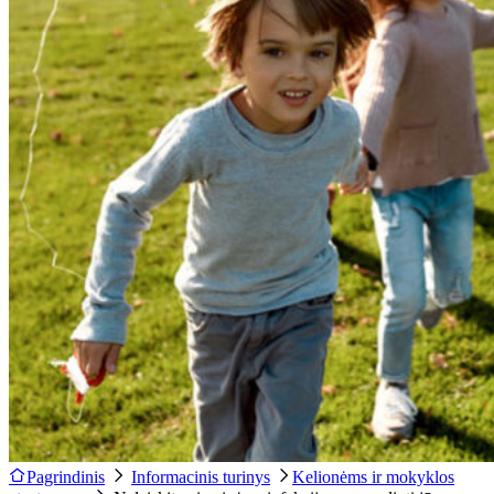
Pagrindinis
Informacinis turinys
Kelionėms ir mokyklos