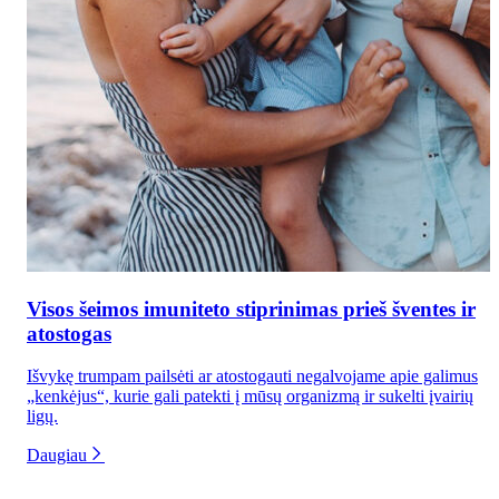
Visos šeimos imuniteto stiprinimas prieš šventes ir
atostogas
Išvykę trumpam pailsėti ar atostogauti negalvojame apie galimus
„kenkėjus“, kurie gali patekti į mūsų organizmą ir sukelti įvairių
ligų.
Daugiau