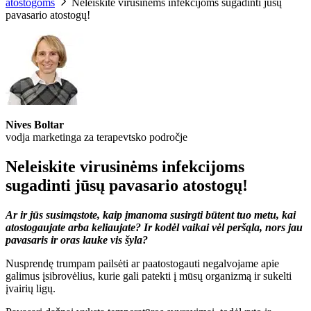
atostogoms
Neleiskite virusinėms infekcijoms sugadinti jūsų
pavasario atostogų!
Nives Boltar
vodja marketinga za terapevtsko področje
Neleiskite virusinėms infekcijoms
sugadinti jūsų pavasario atostogų!
Ar ir jūs susimąstote, kaip įmanoma susirgti būtent tuo metu, kai
atostogaujate arba keliaujate? Ir kodėl vaikai vėl peršąla, nors jau
pavasaris ir oras lauke vis šyla?
Nusprendę trumpam pailsėti ar paatostogauti negalvojame apie
galimus įsibrovėlius, kurie gali patekti į mūsų organizmą ir sukelti
įvairių ligų.