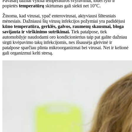
Pavasarį dažnai vyksta temperatūros svyravimai, todėl ryto ir
popietės
temperatūrų
skirtumas gali siekti net 10°C.
Žinoma, kad virusai, ypač enterovirusai, aktyviausi šiltesniais
mėnesiais. Dažniausi šių virusų infekcijos požymiai yra padidėjusi
kūno temperatūra, gerklės, galvos, raumenų skausmai, bloga
savijauta ir virškinimo sutrikimai.
Tiek patalpose, tiek
automobilyje naudodami oro kondicionierius taip pat galite dažniau
sirgti kvėpavimo takų infekcijomis, nes išsausėja gleivinė ir
patalpose sparčiau plinta mikroorganizmai bei virusai. Net ir kelionė
gali organizmui kelti stresą.