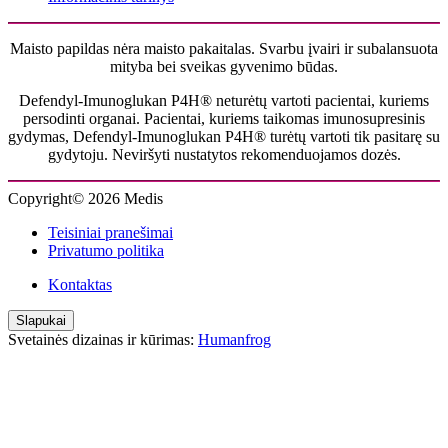
Maisto papildas nėra maisto pakaitalas. Svarbu įvairi ir subalansuota
mityba bei sveikas gyvenimo būdas.
Defendyl-Imunoglukan P4H® neturėtų vartoti pacientai, kuriems
persodinti organai. Pacientai, kuriems taikomas imunosupresinis
gydymas, Defendyl-Imunoglukan P4H® turėtų vartoti tik pasitarę su
gydytoju. Neviršyti nustatytos rekomenduojamos dozės.
Copyright© 2026 Medis
Teisiniai pranešimai
Privatumo politika
Kontaktas
Slapukai
Svetainės dizainas ir kūrimas:
Humanfrog