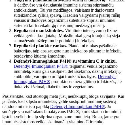
ir daržovėse yra daugiausia imuninę sistemą stiprinančių
antioksidantų. Tai yra medžiagos, vaisiams ir daržovėms
suteikiančios ryškią spalvą. Kasdien valgydami įvairių rūšių
vaisius ir daržoves organizmui suteikiate stipriai imuninei
sistemai kurti reikalingų maistinių medžiagų mišinį.
Reguliariai mankštinkitės.
Vidutinio intensyvumo fizinė
veikla gerina kraujotaką. Mokslininkai gerą kraujotaką sieja
su mažesniu uždegimu ir polinkiu į infekcijas.
Reguliariai plaukite rankas.
Plaudami rankas pašalinate
bakterijas, taip apsisaugote nuo infekcijos plitimo ir infekcijų
perdavimo kitiems žmonėms.
Defendyl-Imunoglukan P4H® su vitaminu C ir cinku.
Defendyl-Imunoglukan P4H®
teigiamai veikia organizmo
imunitetą, kuris gali susilpnėti dėl išsekimo, dažnų infekcijų,
antibiotikų vartojimo ar ilgai trunkančios ligos.
Defendyl-
Imunoglukan P4H®
produktuose nėra glitimo ir laktozės, jie
tinka visai šeimai, diabetikams ir vegetarams.
Pasistenkite, kad atostogų metu jūsų neužkluptų bloga savijauta. Kai
jaučiate, kad silpsta imunitetas, galite sustiprinti imuninę sistemą
naudodami maisto papildą
Defendyl-Imunoglukan P4H®
. Jo
sudėtyje yra natūralaus bioaktyvaus IMG®, kuris skatina imuninių
ląstelių veiklą ir taip stiprina organizmo imunitetą. Be to, jame yra
imuninės sistemos veiklą skatinančių vitamino C ir cinko.