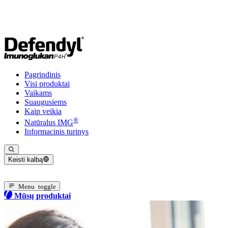
Pagrindinis
Visi produktai
Vaikams
Suaugusiems
Kaip veikia
®
Natūralus IMG
Informacinis turinys
Keisti kalbą
Dabartinė kalba: Lietuvių
Menu toggle
Mūsų produktai