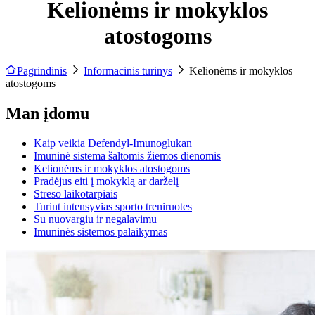
Kelionėms ir mokyklos
atostogoms
Pagrindinis
Informacinis turinys
Kelionėms ir mokyklos
atostogoms
Man įdomu
Kaip veikia Defendyl-Imunoglukan
Imuninė sistema šaltomis žiemos dienomis
Kelionėms ir mokyklos atostogoms
Pradėjus eiti į mokyklą ar darželį
Streso laikotarpiais
Turint intensyvias sporto treniruotes
Su nuovargiu ir negalavimu
Imuninės sistemos palaikymas