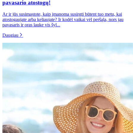
pavasario atostogų!
Ar ir jūs susimąstote, kaip įmanoma susirgti būtent tuo metu, kai
atostogaujate arba keliaujate? Ir kodėl vaikai vėl peršąla, nors jau
pavasaris ir oras lauke vis šyl...
Daugiau