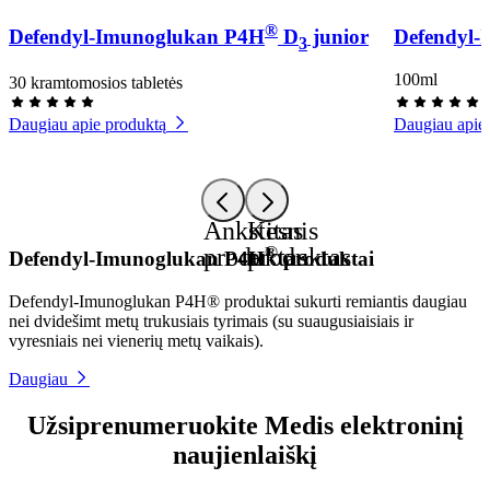
®
Defendyl-Imunoglukan P4H
D
junior
Defendyl-
3
100ml
30 kramtomosios tabletės
Daugiau apie produktą
Daugiau apie
Ankstesnis
Kitas
produktas
produktas
®
Defendyl-Imunoglukan P4H
produktai
Defendyl-Imunoglukan P4H® produktai sukurti remiantis daugiau
nei dvidešimt metų trukusiais tyrimais (su suaugusiaisiais ir
vyresniais nei vienerių metų vaikais).
Daugiau
Užsiprenumeruokite Medis elektroninį
naujienlaiškį