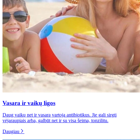
Vasara ir vaikų ligos
Daug vaikų net ir vasarą vartoja antibiotikus. Jie gali sirgti
vėjaraupiais arba, galbūt net ir su visa šeima, tonzilitu.
Daugiau