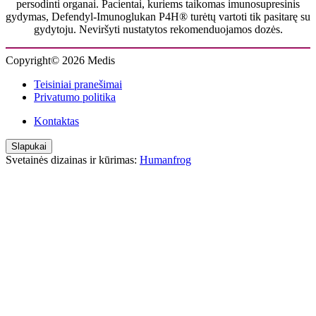
persodinti organai. Pacientai, kuriems taikomas imunosupresinis
gydymas, Defendyl-Imunoglukan P4H® turėtų vartoti tik pasitarę su
gydytoju. Neviršyti nustatytos rekomenduojamos dozės.
Copyright© 2026 Medis
Teisiniai pranešimai
Privatumo politika
Kontaktas
Slapukai
Svetainės dizainas ir kūrimas:
Humanfrog