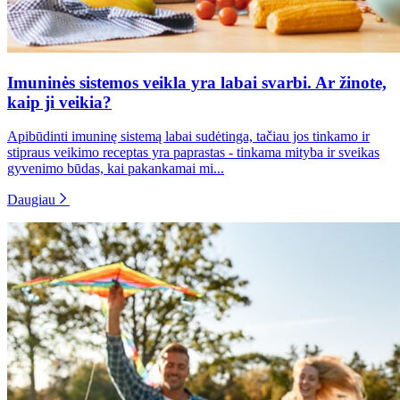
Imuninės sistemos veikla yra labai svarbi. Ar žinote,
kaip ji veikia?
Apibūdinti imuninę sistemą labai sudėtinga, tačiau jos tinkamo ir
stipraus veikimo receptas yra paprastas - tinkama mityba ir sveikas
gyvenimo būdas, kai pakankamai mi...
Daugiau