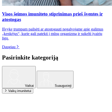
Visos šeimos imuniteto stiprinimas prieš šventes ir
atostogas
Išvykę trumpam pailsėti ar atostogauti negalvojame apie galimus
„kenkėjus“, kurie gali patekti į mūsų organizmą ir sukelti įvairių
ligų.
Daugiau
Pasirinkite kategoriją
Vaikai
Suaugusieji
Vaikų imunitetui