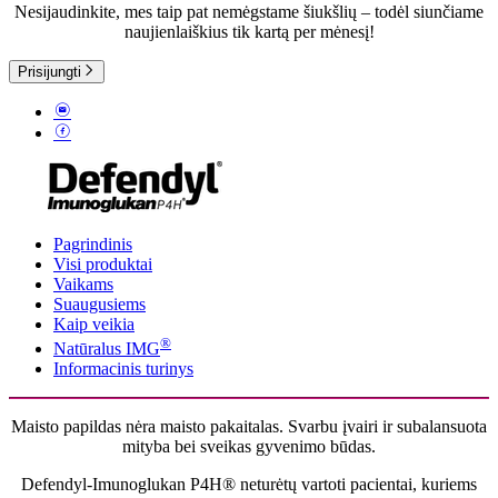
Nesijaudinkite, mes taip pat nemėgstame šiukšlių – todėl siunčiame
naujienlaiškius tik kartą per mėnesį!
Prisijungti
Pagrindinis
Visi produktai
Vaikams
Suaugusiems
Kaip veikia
®
Natūralus IMG
Informacinis turinys
Maisto papildas nėra maisto pakaitalas. Svarbu įvairi ir subalansuota
mityba bei sveikas gyvenimo būdas.
Defendyl-Imunoglukan P4H® neturėtų vartoti pacientai, kuriems