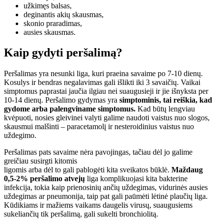
užkimęs balsas,
deginantis akių skausmas,
skonio praradimas,
ausies skausmas.
Kaip gydyti peršalimą?
Peršalimas yra nesunki liga, kuri praeina savaime po 7-10 dienų.
Kosulys ir bendras negalavimas gali išlikti iki 3 savaičių. Vaikai
simptomus paprastai jaučia ilgiau nei suaugusieji ir jie išnyksta per
10-14 dienų. Peršalimo gydymas yra
simptominis, tai reiškia, kad
gydome arba palengviname simptomus.
Kad būtų lengviau
kvėpuoti, nosies gleivinei valyti galime naudoti vaistus nuo slogos,
skausmui malšinti – paracetamolį ir nesteroidinius vaistus nuo
uždegimo.
Peršalimas pats savaime nėra pavojingas, tačiau dėl jo galime
greičiau susirgti kitomis
ligomis arba dėl to gali pablogėti kita sveikatos būklė.
Maždaug
0,5-2% peršalimo atvejų
liga komplikuojasi kita bakterine
infekcija, tokia kaip prienosinių ančių uždegimas, vidurinės ausies
uždegimas ar pneumonija, taip pat gali paūmėti lėtinė plaučių liga.
Kūdikiams ir mažiems vaikams daugelis virusų, suaugusiems
sukeliančių tik peršalimą, gali sukelti bronchiolitą.