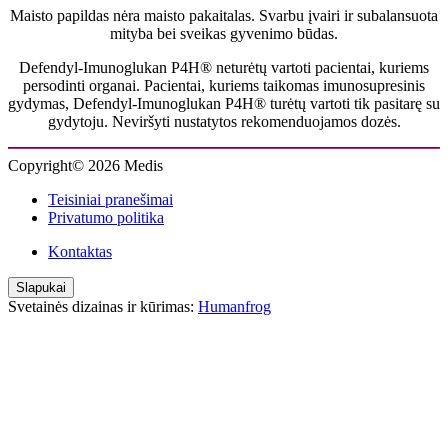
Maisto papildas nėra maisto pakaitalas. Svarbu įvairi ir subalansuota
mityba bei sveikas gyvenimo būdas.
Defendyl-Imunoglukan P4H® neturėtų vartoti pacientai, kuriems
persodinti organai. Pacientai, kuriems taikomas imunosupresinis
gydymas, Defendyl-Imunoglukan P4H® turėtų vartoti tik pasitarę su
gydytoju. Neviršyti nustatytos rekomenduojamos dozės.
Copyright© 2026 Medis
Teisiniai pranešimai
Privatumo politika
Kontaktas
Slapukai
Svetainės dizainas ir kūrimas:
Humanfrog