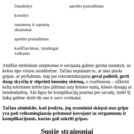
čiaudulys
apetito praradimas
kosulys
raumenų ir sąnarių
skausmai
apetito praradimas
karščiavimas, ypatingai
vaikams
Atidžiai stebėdami simptomus ir savijautą galime greitai nustatyti, su
kokio tipo virusu susidūrėme. Tačiau nepaisant to, ar mus puola
gripas, ar peršalimas, taip pat rekomenduojama
gerai pailsėti, gerti
daug skysčių ir stiprinti imuninę sistemą,
o svarbiausia – užkirsti
kelią tolesniam infekcijos plitimui tarp šeimos narių, klasės draugų ar
bendradarbių. Abi ligos be komplikacijų praeina per savaitę, todėl šį
laiką galime skirti tik sau ir savo sveikatai.
Tačiau atminkite, kad įrodyta, jog sezoniniai skiepai nuo gripo
yra pati veiksmingiausia priemonė kovojant su sergamumu ir
komplikacijomis, kurias gali sukelti gripas.
Susiję straipsniai