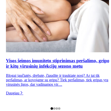
Visos šeimos imuniteto stiprinimas peršalimo, gripo
ir kitų virusinių infekcijų sezono metu
Blogai jaučiatės, drebate, čiaudite ir traukiate nosį? Ar tai tik
peršalimas, ar kovojame su gripu? Tiek peršalimas, tiek gripas yra
virusinės ligos, dar vadinamos vir…
Daugiau