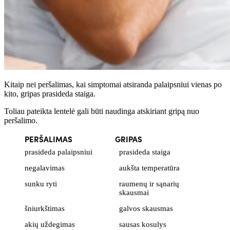
Kitaip nei peršalimas, kai simptomai atsiranda palaipsniui vienas po
kito, gripas prasideda staiga.
Toliau pateikta lentelė gali būti naudinga atskiriant gripą nuo
peršalimo.
PERŠALIMAS
GRIPAS
prasideda palaipsniui
prasideda staiga
negalavimas
aukšta temperatūra
sunku ryti
raumenų ir sąnarių
skausmai
šniurkštimas
galvos skausmas
akių uždegimas
sausas kosulys