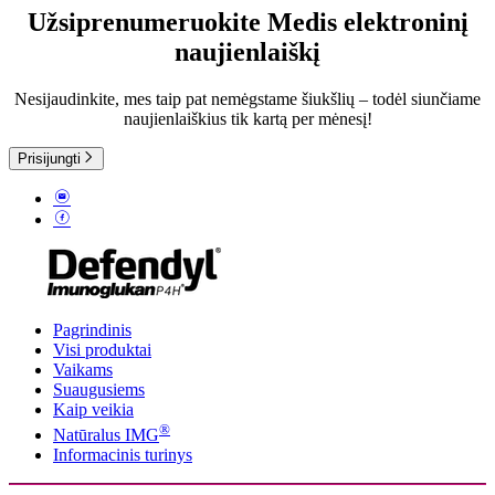
Užsiprenumeruokite Medis elektroninį
naujienlaiškį
Nesijaudinkite, mes taip pat nemėgstame šiukšlių – todėl siunčiame
naujienlaiškius tik kartą per mėnesį!
Prisijungti
Pagrindinis
Visi produktai
Vaikams
Suaugusiems
Kaip veikia
®
Natūralus IMG
Informacinis turinys