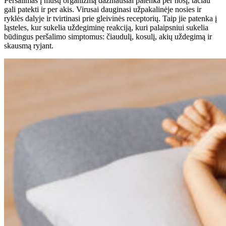
Peršalimas į mūsų organizmą dažniausiai patenka per nosį, tačiau
gali patekti ir per akis. Virusai dauginasi užpakalinėje nosies ir
ryklės dalyje ir tvirtinasi prie gleivinės receptorių. Taip jie patenka į
ląsteles, kur sukelia uždegiminę reakciją, kuri palaipsniui sukelia
būdingus peršalimo simptomus: čiaudulį, kosulį, akių uždegimą ir
skausmą ryjant.