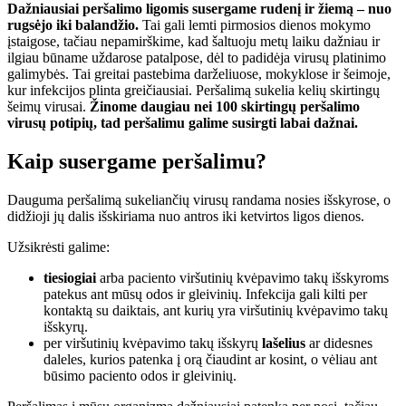
Dažniausiai peršalimo ligomis susergame rudenį ir žiemą – nuo
rugsėjo iki balandžio.
Tai gali lemti pirmosios dienos mokymo
įstaigose, tačiau nepamirškime, kad šaltuoju metų laiku dažniau ir
ilgiau būname uždarose patalpose, dėl to padidėja virusų platinimo
galimybės. Tai greitai pastebima darželiuose, mokyklose ir šeimoje,
kur infekcijos plinta greičiausiai. Peršalimą sukelia kelių skirtingų
šeimų virusai.
Žinome daugiau nei 100 skirtingų peršalimo
virusų potipių, tad peršalimu galime susirgti labai dažnai.
Kaip susergame peršalimu?
Dauguma peršalimą sukeliančių virusų randama nosies išskyrose, o
didžioji jų dalis išskiriama nuo antros iki ketvirtos ligos dienos.
Užsikrėsti galime:
tiesiogiai
arba paciento viršutinių kvėpavimo takų išskyroms
patekus ant mūsų odos ir gleivinių. Infekcija gali kilti per
kontaktą su daiktais, ant kurių yra viršutinių kvėpavimo takų
išskyrų.
per viršutinių kvėpavimo takų išskyrų
lašelius
ar didesnes
daleles, kurios patenka į orą čiaudint ar kosint, o vėliau ant
būsimo paciento odos ir gleivinių.