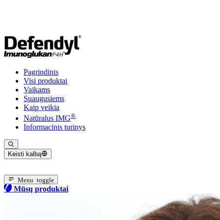
Pagrindinis
Visi produktai
Vaikams
Suaugusiems
Kaip veikia
®
Natūralus IMG
Informacinis turinys
Keisti kalbą
Dabartinė kalba: Lietuvių
Menu toggle
Mūsų produktai