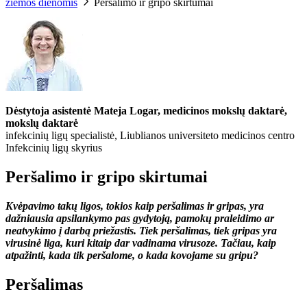
žiemos dienomis
Peršalimo ir gripo skirtumai
Dėstytoja asistentė Mateja Logar, medicinos mokslų daktarė,
mokslų daktarė
infekcinių ligų specialistė, Liublianos universiteto medicinos centro
Infekcinių ligų skyrius
Peršalimo ir gripo skirtumai
Kvėpavimo takų ligos, tokios kaip peršalimas ir gripas, yra
dažniausia apsilankymo pas gydytoją, pamokų praleidimo ar
neatvykimo į darbą priežastis. Tiek peršalimas, tiek gripas yra
virusinė liga, kuri kitaip dar vadinama virusoze. Tačiau, kaip
atpažinti, kada tik peršalome, o kada kovojame su gripu?
Peršalimas