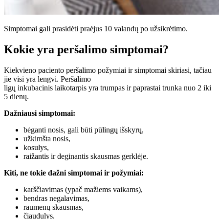
Simptomai gali prasidėti praėjus 10 valandų po užsikrėtimo.
Kokie yra peršalimo simptomai?
Kiekvieno paciento peršalimo požymiai ir simptomai skiriasi, tačiau
jie visi yra lengvi. Peršalimo
ligų inkubacinis laikotarpis yra trumpas ir paprastai trunka nuo 2 iki
5 dienų.
Dažniausi simptomai:
bėganti nosis, gali būti pūlingų išskyrų,
užkimšta nosis,
kosulys,
raižantis ir deginantis skausmas gerklėje.
Kiti, ne tokie dažni simptomai ir požymiai:
karščiavimas (ypač mažiems vaikams),
bendras negalavimas,
raumenų skausmas,
čiaudulys,