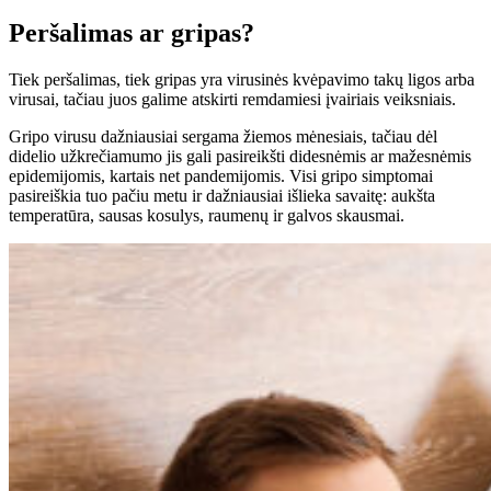
Peršalimas ar gripas?
Tiek peršalimas, tiek gripas yra virusinės kvėpavimo takų ligos arba
virusai, tačiau juos galime atskirti remdamiesi įvairiais veiksniais.
Gripo virusu dažniausiai sergama žiemos mėnesiais, tačiau dėl
didelio užkrečiamumo jis gali pasireikšti didesnėmis ar mažesnėmis
epidemijomis, kartais net pandemijomis. Visi gripo simptomai
pasireiškia tuo pačiu metu ir dažniausiai išlieka savaitę: aukšta
temperatūra, sausas kosulys, raumenų ir galvos skausmai.