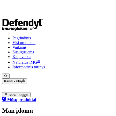
Pagrindinis
Visi produktai
Vaikams
Suaugusiems
Kaip veikia
®
Natūralus IMG
Informacinis turinys
Keisti kalbą
Dabartinė kalba: Lietuvių
Menu toggle
Mūsų produktai
Man įdomu