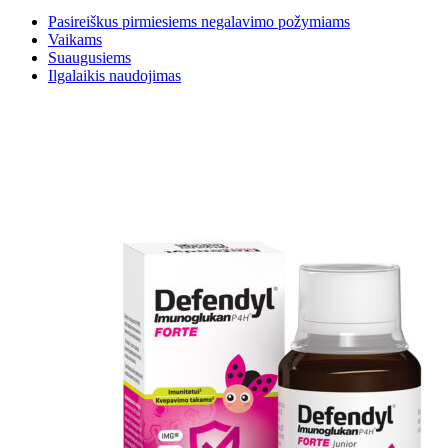
Pasireiškus pirmiesiems negalavimo požymiams
Vaikams
Suaugusiems
Ilgalaikis naudojimas