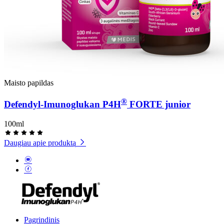
Maisto papildas
®
Defendyl-Imunoglukan P4H
FORTE junior
100ml
Daugiau apie produktą
Pagrindinis