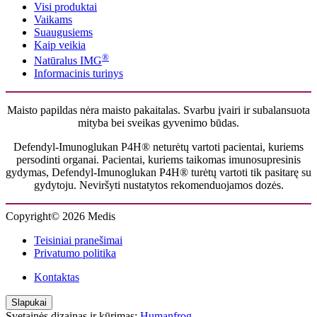
Visi produktai
Vaikams
Suaugusiems
Kaip veikia
®
Natūralus IMG
Informacinis turinys
Maisto papildas nėra maisto pakaitalas. Svarbu įvairi ir subalansuota
mityba bei sveikas gyvenimo būdas.
Defendyl-Imunoglukan P4H® neturėtų vartoti pacientai, kuriems
persodinti organai. Pacientai, kuriems taikomas imunosupresinis
gydymas, Defendyl-Imunoglukan P4H® turėtų vartoti tik pasitarę su
gydytoju. Neviršyti nustatytos rekomenduojamos dozės.
Copyright© 2026 Medis
Teisiniai pranešimai
Privatumo politika
Kontaktas
Slapukai
Svetainės dizainas ir kūrimas:
Humanfrog